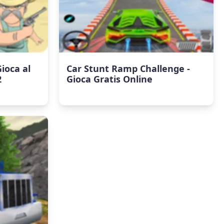
Gioca al
Car Stunt Ramp Challenge -
2
Gioca Gratis Online