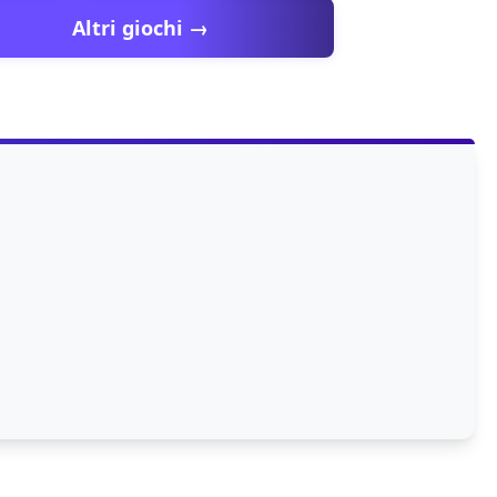
Altri giochi →