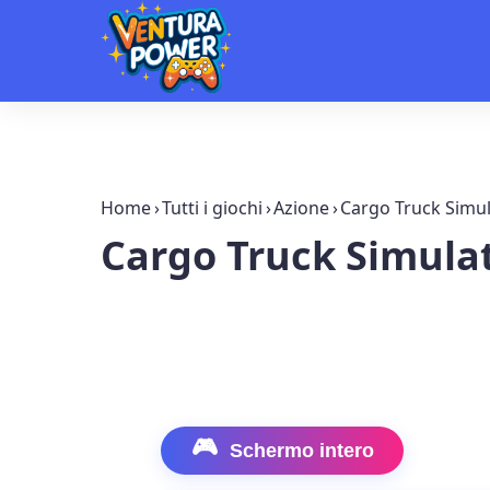
Home
›
Tutti i giochi
›
Azione
›
Cargo Truck Simul
Cargo Truck Simulat
🎮
Schermo intero