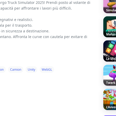
argo Truck Simulator 2025! Prendi posto al volante di
cità per affrontare i lavori più difficili.
nativi e realistici.
a per il trasporto.
o in sicurezza a destinazione.
ontano. Affronta le curve con cautela per evitare di
on
Camion
Unity
WebGL