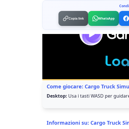
Condi
WhatsApp
Copia link
Come giocare: Cargo Truck Simul
Desktop:
Usa i tasti WASD per guidar
Informazioni su: Cargo Truck Si