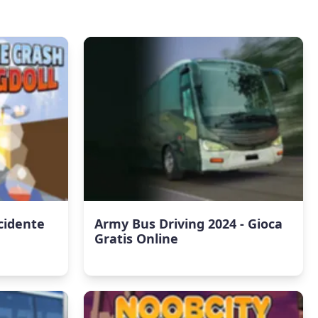
cidente
Army Bus Driving 2024 - Gioca
Gratis Online