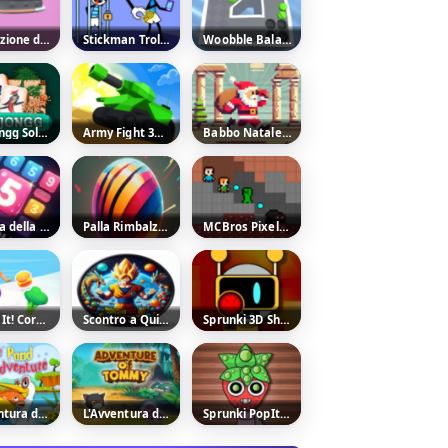
Simulazione di Saldatura 3D - Gioca Gratis Online
Stickman Troll Thief Puzzle - Gioca al Divertente Gioco
Woobble Balance 3D - Il Divertente Gioco di Abilità
Mahjongg Solitaire - Gioca al Classico Gioco Puzzle Gratuito
Army Fight 3D - Il Divertente Gioco d'Azione
Babbo Natale Retrò - Il Divertente Gioco Festivo
La Sfida della Scatola Puzzle - Gioca al Divertente Gioco di Unione
Palla Rimbalzante Barre Svanenti - Gioca Gratis Online
MCBros PixelCraft - Gioca Gratis Online
Twerk It! Corsa del Corpo 3D - Gioca al Divertente Gioco di Corsa
Scontro a Quiz di Dragon Ball - Gioca al Divertente Gioco a Quiz
Sprunki 3D Shooter - Il Divertente Gioco FPS
L'Avventura dello Stagno - Gioca al Divertente Gioco Arcade
L'Avventura di Tommy - Gioca al Divertente Platform
Sprunki PopIt - Il Divertente Gioco per Bambini