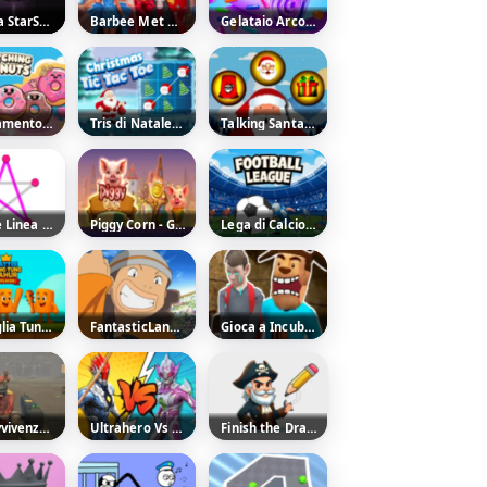
Gioca a StarShip - Il Divertente Gioco di Corse
Barbee Met Gala Transformation - Gioca Gratis Online
Gelataio Arcobaleno - Gioca al Gioco Gratuito
Abbinamento Ciambelle - Gioca al Divertente Puzzle Game
Tris di Natale - Il Divertente Gioco Natalizio
Talking Santa Claus - Un Divertente Gioco Natalizio per Bambini
Punti e Linea - Il Divertente Gioco Puzzle
Piggy Corn - Gioca al Divertente Gioco d'Avventura
Lega di Calcio - Il Divertente Gioco di Sport
Battaglia Tung Tung Sahur 2 Giocatori - Gioca Gratis Online
FantasticLandia - Il Divertente Gioco di Avventura
Gioca a Incubo Sanguinario - Un Divertente Sparatutto Puzzle
Sopravvivenza nella Città Zombie Poligonale - Gioca al Divertente Sparatutto
Ultrahero Vs Monsters Royale Battle - Gioca Gratis Online
Finish the Drawing - Il Divertente Gioco Ipercasuale