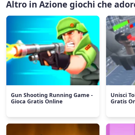
Altro in Azione giochi che ador
Gun Shooting Running Game -
Unisci To
Gioca Gratis Online
Gratis O