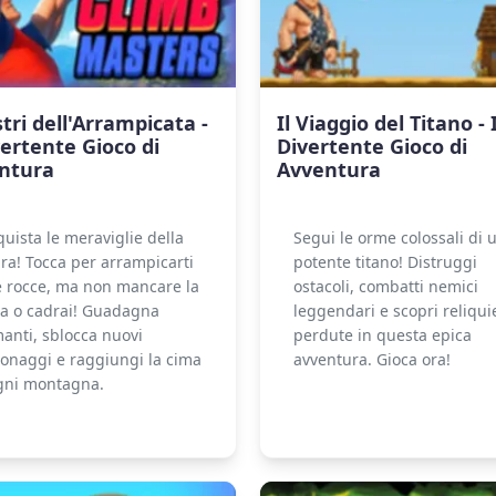
ri dell'Arrampicata -
Il Viaggio del Titano - I
vertente Gioco di
Divertente Gioco di
ntura
Avventura
uista le meraviglie della
Segui le orme colossali di 
ra! Tocca per arrampicarti
potente titano! Distruggi
e rocce, ma non mancare la
ostacoli, combatti nemici
a o cadrai! Guadagna
leggendari e scopri reliqui
anti, sblocca nuovi
perdute in questa epica
onaggi e raggiungi la cima
avventura. Gioca ora!
gni montagna.