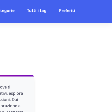
tegorie
Tutti i tag
Preferiti
ove ti
tivi, esplora
sioni. Dai
lorazione e
a di scoperte