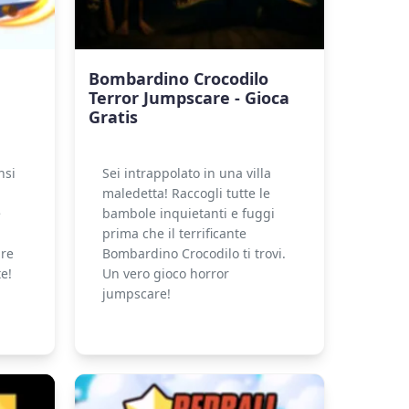
Bombardino Crocodilo
Terror Jumpscare - Gioca
Gratis
nsi
Sei intrappolato in una villa
maledetta! Raccogli tutte le
e
bambole inquietanti e fuggi
prima che il terrificante
re
Bombardino Crocodilo ti trovi.
e!
Un vero gioco horror
jumpscare!