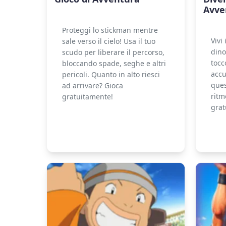
Avve
Proteggi lo stickman mentre
Vivi 
sale verso il cielo! Usa il tuo
dino
scudo per liberare il percorso,
tocc
bloccando spade, seghe e altri
accu
pericoli. Quanto in alto riesci
ques
ad arrivare? Gioca
ritm
gratuitamente!
grat