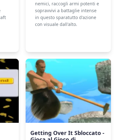
nemici, raccogli armi potenti e
e
sopravvivi a battaglie intense
aft
in questo sparatutto d'azione
con visuale dall'alto.
Getting Over It Sbloccato -
Gioca al Gioco di