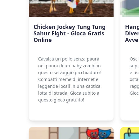
Chicken Jockey Tung Tung
Hang
Sahur Fight - Gioca Gratis
Dive
Online
Avve
Cavalca un pollo senza paura
Osci
nei panni di un baby zombi in
supe
questo selvaggio picchiaduro!
e us
Combatti meme di internet e
osta
leggende locali in una caotica
ragg
lotta di strada. Gioca subito a
Gioc
questo gioco gratuito!