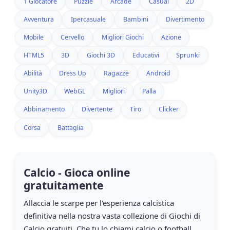
1 Giocatore
Puzzle
Arcade
Casual
2D
Avventura
Ipercasuale
Bambini
Divertimento
Mobile
Cervello
Migliori Giochi
Azione
HTML5
3D
Giochi 3D
Educativi
Sprunki
Abilità
Dress Up
Ragazze
Android
Unity3D
WebGL
Migliori
Palla
Abbinamento
Divertente
Tiro
Clicker
Corsa
Battaglia
Calcio - Gioca online
gratuitamente
Allaccia le scarpe per l'esperienza calcistica
definitiva nella nostra vasta collezione di Giochi di
Calcio gratuiti. Che tu lo chiami calcio o football,