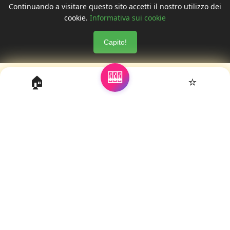
Continuando a visitare questo sito accetti il nostro utilizzo dei
cookie.
Informativa sui cookie
Capito!
🎰
🏠
⭐
VenturaPower - Giochi HTML5 Gratuiti Online
La tua destinazione per giochi HTML5 gratuiti. Gioca
istantaneamente nel tuo browser senza bisogno di
download.