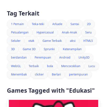
Tag Terkait
1 Pemain
Teka-teki
Arkade
Santai
2D
Petualangan
Hypercasual
Anak-Anak
Seru
Seluler
otak
Game Terbaik
aksi
HTML5
3D
Game 3D
Sprunki
Keterampilan
berdandan
Perempuan
Android
Unity3D
WebGL
Terbaik
bola
Mencocokkan
Lucu
Menembak
clicker
Berlari
pertempuran
Games Tagged with "Edukasi"