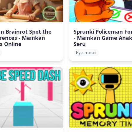
an Brainrot Spot the
Sprunki Policeman For
erences - Mainkan
- Mainkan Game Ana
is Online
Seru
Hypercasual