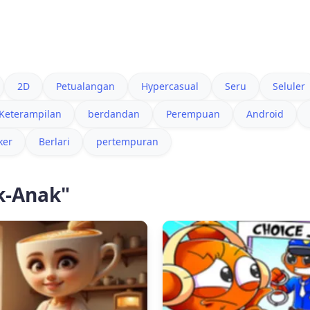
2D
Petualangan
Hypercasual
Seru
Seluler
Keterampilan
berdandan
Perempuan
Android
ker
Berlari
pertempuran
k-Anak"