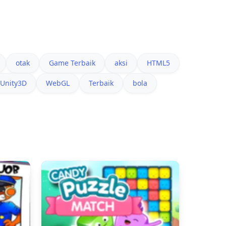
otak
Game Terbaik
aksi
HTML5
Unity3D
WebGL
Terbaik
bola