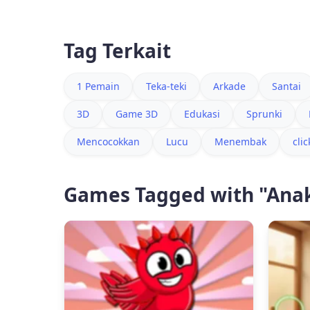
Tag Terkait
1 Pemain
Teka-teki
Arkade
Santai
3D
Game 3D
Edukasi
Sprunki
Mencocokkan
Lucu
Menembak
clic
Games Tagged with "Ana