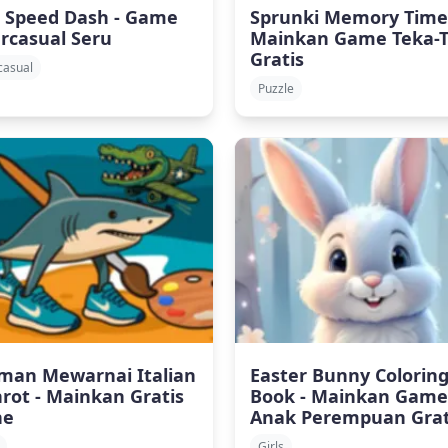
 Speed Dash - Game
Sprunki Memory Time
rcasual Seru
Mainkan Game Teka-T
Gratis
casual
Puzzle
man Mewarnai Italian
Easter Bunny Colorin
nrot - Mainkan Gratis
Book - Mainkan Game
ne
Anak Perempuan Grat
Girls