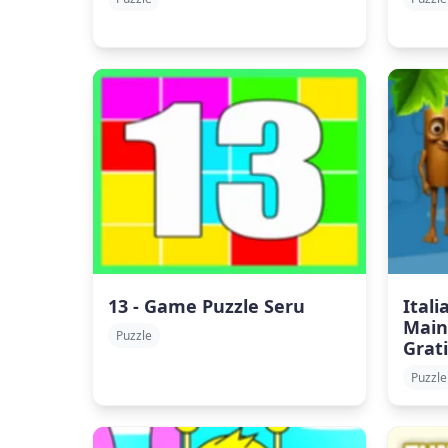
13 - Game Puzzle Seru
Itali
Main
Puzzle
Grati
Puzzle