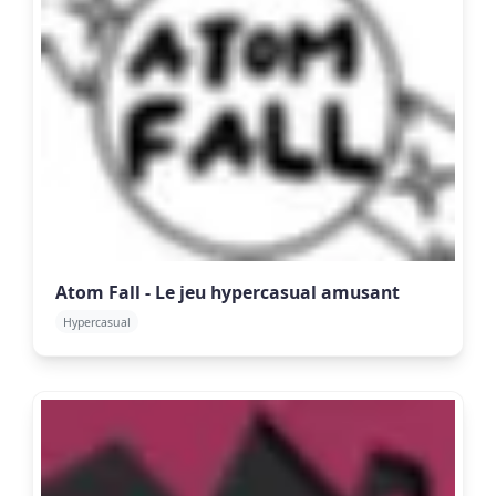
Atom Fall - Le jeu hypercasual amusant
Hypercasual