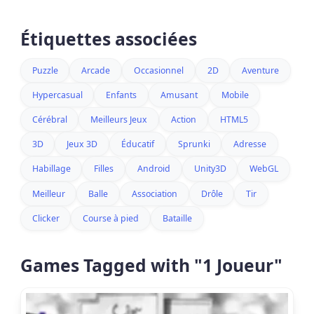
Étiquettes associées
Puzzle
Arcade
Occasionnel
2D
Aventure
Hypercasual
Enfants
Amusant
Mobile
Cérébral
Meilleurs Jeux
Action
HTML5
3D
Jeux 3D
Éducatif
Sprunki
Adresse
Habillage
Filles
Android
Unity3D
WebGL
Meilleur
Balle
Association
Drôle
Tir
Clicker
Course à pied
Bataille
Games Tagged with "1 Joueur"