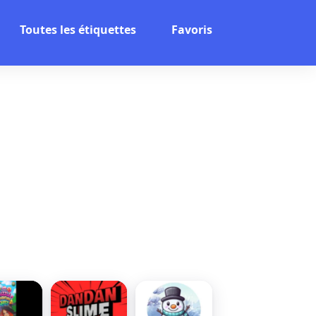
Toutes les étiquettes
Favoris