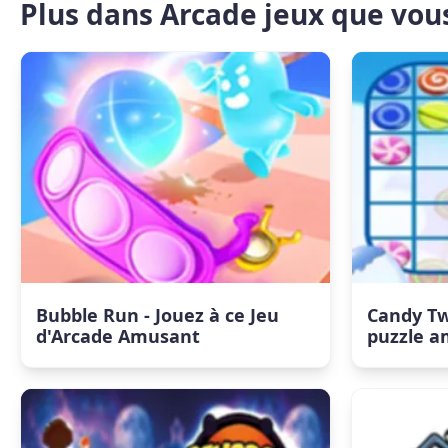
Plus dans Arcade jeux que vous
Bubble Run - Jouez à ce Jeu
Candy Tw
d'Arcade Amusant
puzzle 