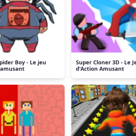
pider Boy - Le jeu
Super Cloner 3D - Le J
 amusant
d'Action Amusant