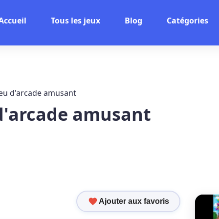
Accueil
Tous les jeux
Blog
Catégories
jeu d'arcade amusant
 d'arcade amusant
Ajouter aux favoris