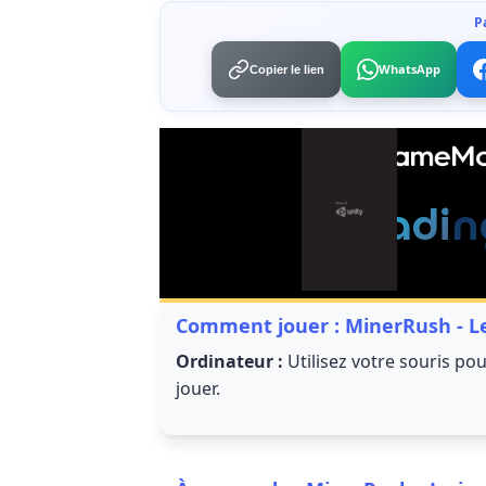
P
WhatsApp
Copier le lien
Comment jouer : MinerRush - L
Ordinateur :
Utilisez votre souris pou
jouer.