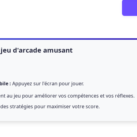
 jeu d'arcade amusant
ile :
Appuyez sur l'écran pour jouer.
ent au jeu pour améliorer vos compétences et vos réflexes.
des stratégies pour maximiser votre score.