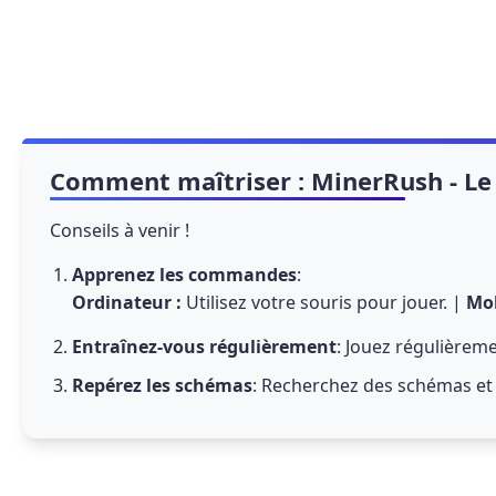
Comment maîtriser : MinerRush - Le
Conseils à venir !
Apprenez les commandes
:
Ordinateur :
Utilisez votre souris pour jouer. |
Mob
Entraînez-vous régulièrement
: Jouez régulièrem
Repérez les schémas
: Recherchez des schémas et 