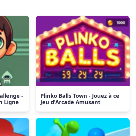
allenge -
Plinko Balls Town - Jouez à ce
n Ligne
Jeu d'Arcade Amusant