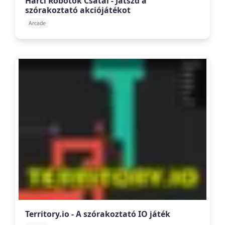
Harci Robotok Csatái - Játszd a
szórakoztató akciójátékot
Arcade
Territory.io - A szórakoztató IO játék