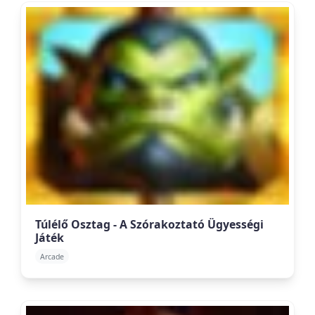
Túlélő Osztag - A Szórakoztató Ügyességi
Játék
Arcade