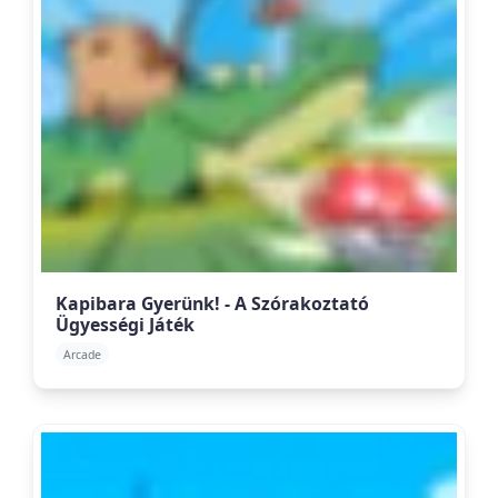
Kapibara Gyerünk! - A Szórakoztató
Ügyességi Játék
Arcade