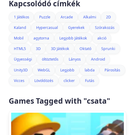
Kapcsolódó címkék
1 Játékos
Puzzle
Arcade
Alkalmi
2D
Kaland
Hypercasual
Gyerekek
Szórakozás
Mobil
agytorna
Legjobb Játékok
akció
HTML5
3D
3D Játékok
Oktató
Sprunki
Ügyességi
öltöztetős
Lányos
Android
Unity3D
WebGL
Legjobb
labda
Párosítás
Vicces
Lövöldözés
clicker
Futás
Games Tagged with "csata"