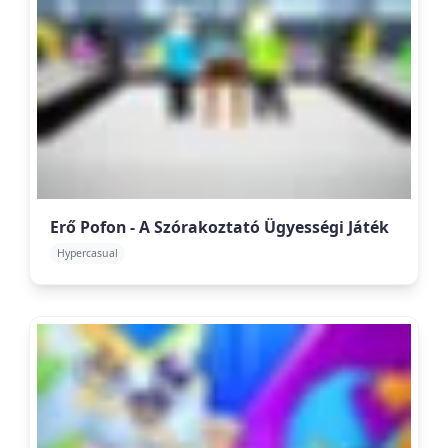
Erő Pofon - A Szórakoztató Ügyességi Játék
Hypercasual