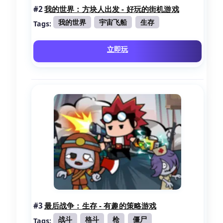
#2
我的世界：方块人出发 - 好玩的街机游戏
我的世界
宇宙飞船
生存
Tags:
立即玩
#3
最后战争：生存 - 有趣的策略游戏
战斗
格斗
枪
僵尸
Tags: