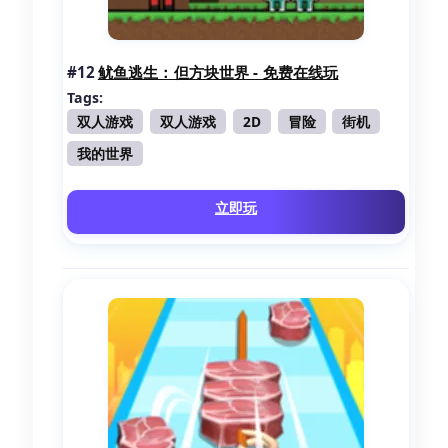
#12
鱿鱼逃生：但方块世界 - 免费在线玩
Tags:
双人游戏
双人游戏
2D
冒险
街机
我的世界
立即玩