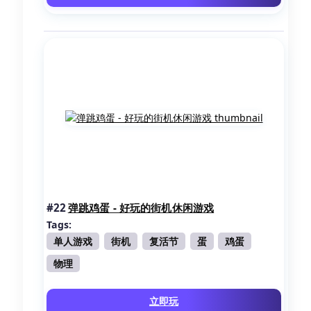
#22
弹跳鸡蛋 - 好玩的街机休闲游戏
Tags:
单人游戏
街机
复活节
蛋
鸡蛋
物理
立即玩