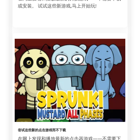
或安装。 试试这些新游戏,马上开始玩!
尝试这些新的点击游戏而不下载
在网上发现和播放最新的点击器游戏——不需要下