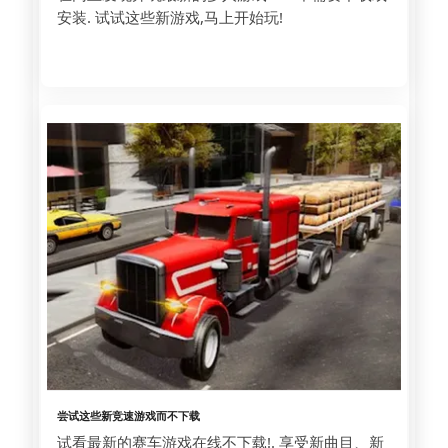
安装. 试试这些新游戏,马上开始玩!
尝试这些新竞速游戏而不下载
试看最新的赛车游戏在线不下载!. 享受新曲目、新