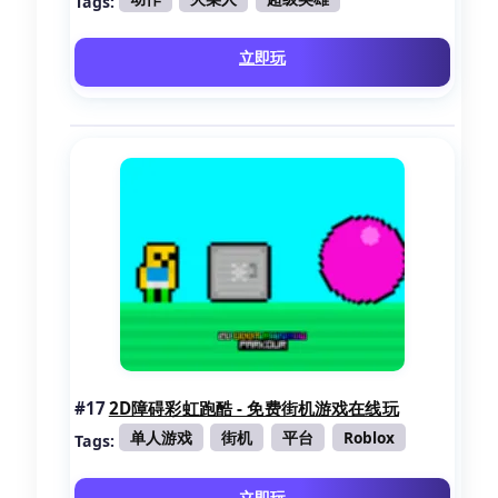
Tags:
立即玩
#17
2D障碍彩虹跑酷 - 免费街机游戏在线玩
单人游戏
街机
平台
Roblox
Tags:
立即玩