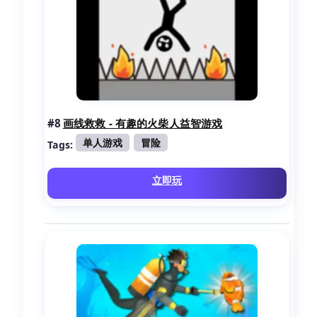
#8
画线救救 - 有趣的火柴人益智游戏
单人游戏
冒险
Tags:
立即玩