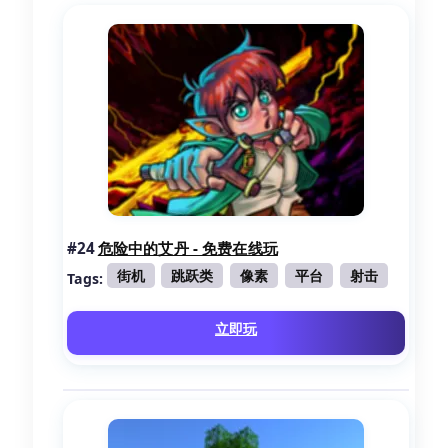
#24
危险中的艾丹 - 免费在线玩
街机
跳跃类
像素
平台
射击
Tags:
立即玩