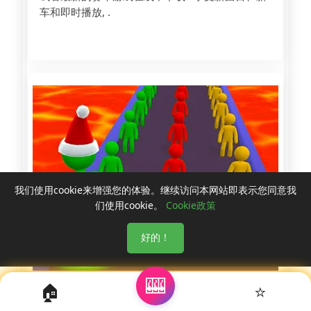
车和即时播放, .
我们使用cookie来增强您的体验。继续访问本网站即表示您同意我
们使用cookie。
Cookie政策
好的！
🎰
🏠
⭐
尝试这些新足球游戏而不下载
探索您可以立即玩的最新足球游戏—— 不需要下载