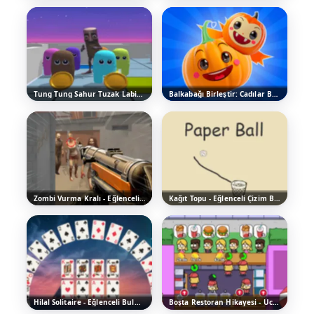
Tung Tung Sahur Tuzak Labirenti - Eğlenceli Arcade Oyunu
Balkabağı Birleştir: Cadılar Bayramı! - Ücretsiz Oyna
Zombi Vurma Kralı - Eğlenceli Arcade Oyunu
Kağıt Topu - Eğlenceli Çizim Bulmaca Oyunu
Hilal Solitaire - Eğlenceli Bulmaca Oyunu
Boşta Restoran Hikayesi - Ücretsiz Online Oyna