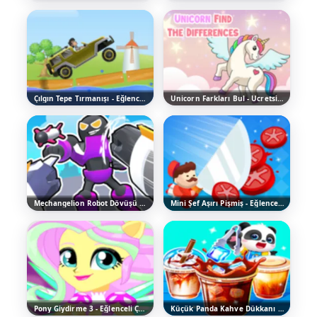
Çılgın Tepe Tırmanışı - Eğlenceli Yarış Oyununu Oyna
Unicorn Farkları Bul - Ücretsiz Online Oyna
Mechangelion Robot Dövüşü - Eğlenceli Aksiyon Oyunu
Mini Şef Aşırı Pişmiş - Eğlenceli Yemek Pişirme Oyunu
Pony Giydirme 3 - Eğlenceli Çocuk Oyununu Oyna
Küçük Panda Kahve Dükkanı - Eğlenceli Yemek Oyunu