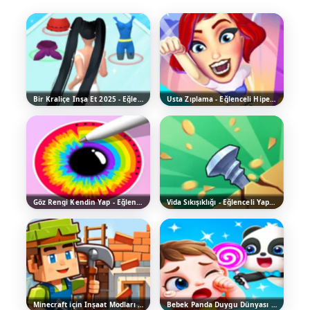
Bir Kraliçe İnşa Et 2025 - Eğlenceli Hiper-Günlük Oyun Oyna
Usta Zıplama - Eğlenceli Hiper Gündelik Oyun
Göz Rengi Kendin Yap - Eğlenceli Moda Oyunu
Vida Sıkışıklığı - Eğlenceli Yapboz Oyunu
Minecraft için İnşaat Modları - Ücretsiz Online Oyna
Bebek Panda Duygu Dünyası - Ücretsiz Online Oyna