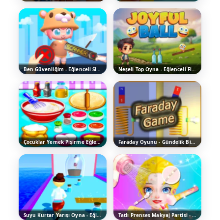
Ben Güvenliğim - Eğlenceli Simülatör Oyunu
Neşeli Top Oyna - Eğlenceli Fizik Bulmaca Oyunu
Çocuklar Yemek Pişirme Eğlencesi - Eğlenceli Hiper Gündelik Oyun
Faraday Oyunu - Gündelik Bir Fizik Oyunu
Suyu Kurtar Yarışı Oyna - Eğlenceli Hiper Gündelik Oyun
Tatlı Prenses Makyaj Partisi - Ücretsiz Online Oyna