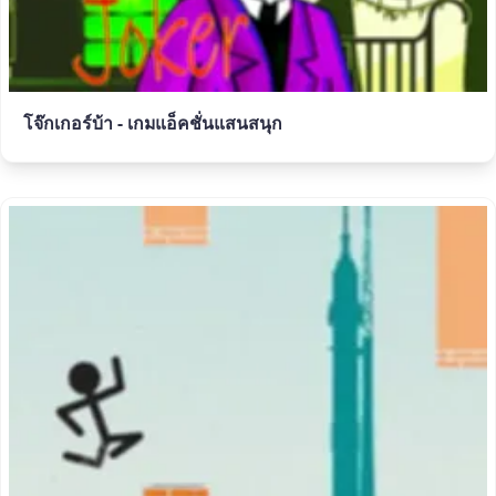
โจ๊กเกอร์บ้า - เกมแอ็คชั่นแสนสนุก