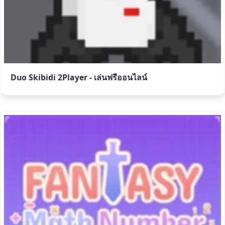
Duo Skibidi 2Player - เล่นฟรีออนไลน์