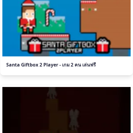
Santa Giftbox 2 Player - เกม 2 คน เล่นฟรี