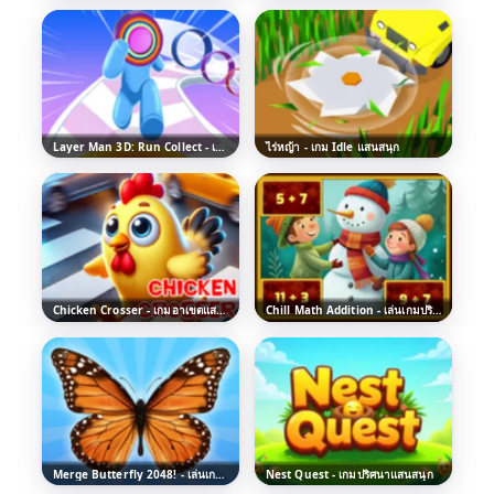
Layer Man 3D: Run Collect - เล่นออนไลน์ฟรี
ไร่หญ้า - เกม Idle แสนสนุก
Chicken Crosser - เกมอาเขตแสนสนุก
Chill Math Addition - เล่นเกมปริศนาแสนสนุก
Merge Butterfly 2048! - เล่นเกมรวมผีเสื้อออนไลน์ฟรี
Nest Quest - เกมปริศนาแสนสนุก