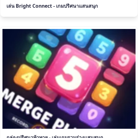
เล่น Bright Connect - เกมปริศนาแสนสนุก
กล่องปริศนาท้าทาย - เล่นเกมรวมร่างแสนสนุก