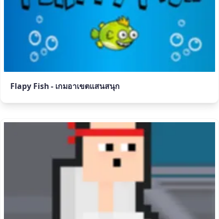
Flapy Fish - เกมอาเขตแสนสนุก