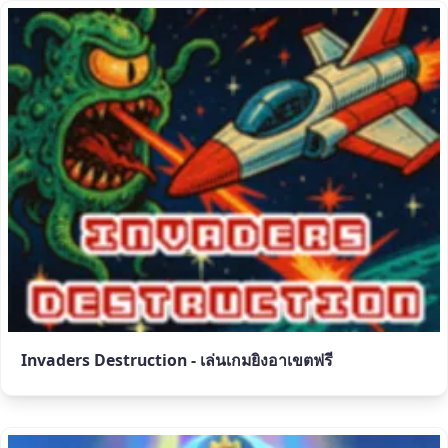
Invaders Destruction - เล่นเกมยิงอาเขตฟรี