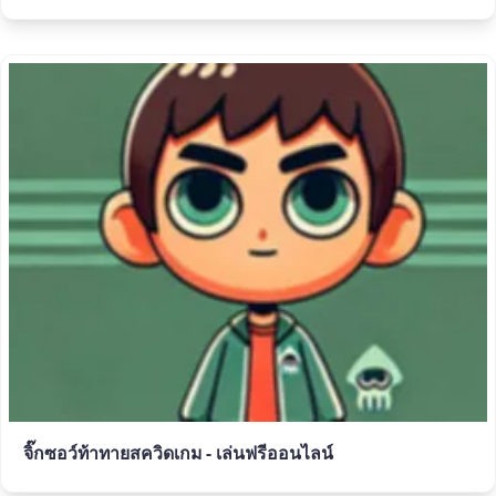
จิ๊กซอว์ท้าทายสควิดเกม - เล่นฟรีออนไลน์