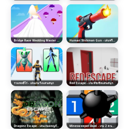
Bridge Race Wedding Master - เกมวิ่งแข่งแสนสนุก
Human Stickman Gun - เล่นฟรีออนไลน์
รวมพลฮีโร่ - เล่นเกมวิ่งแสนสนุก
Red Escape - เกมพัซเซิลแสนสนุก
Dragonz Escape - เล่นเกมผจญภัยแสนสนุก
Minesweeper Duel - เกม 2 คนแสนสนุก