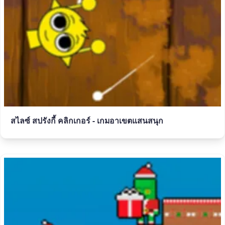
สไลซ์ สปรังกี้ คลิกเกอร์ - เกมอาเขตแสนสนุก