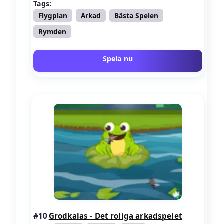
Tags:
Flygplan
Arkad
Bästa Spelen
Rymden
Spela nu
#10
Grodkalas - Det roliga arkadspelet