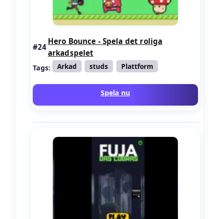
Hero Bounce - Spela det roliga
#24
arkadspelet
Arkad
studs
Plattform
Tags:
Spela nu