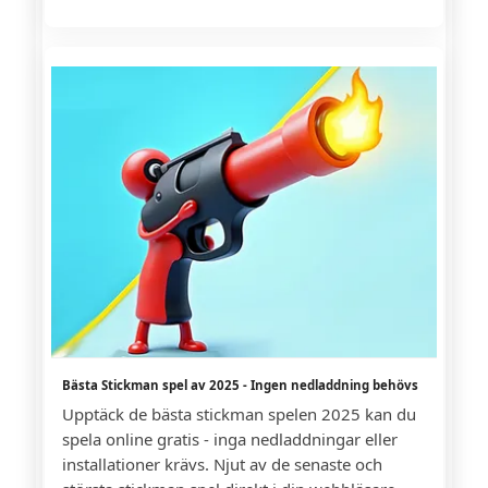
Bästa Stickman spel av 2025 - Ingen nedladdning behövs
Upptäck de bästa stickman spelen 2025 kan du
spela online gratis - inga nedladdningar eller
installationer krävs. Njut av de senaste och