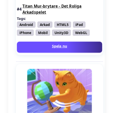
Titan Mur-brytare - Det Roliga
#4
Arkadspelet
Tags:
Android
Arkad
HTML5
iPad
iPhone
Mobil
Unity3D
WebGL
Spela nu