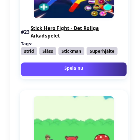
Stick Hero Fight - Det Roliga
#23
Arkadspelet
Tags:
strid
Slåss
Stickman
Superhjälte
Spela nu