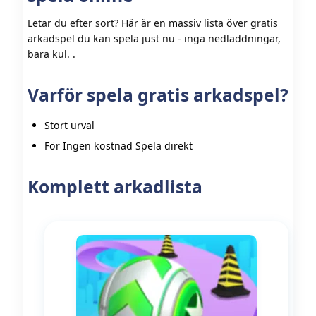
Letar du efter sort? Här är en massiv lista över gratis
arkadspel du kan spela just nu - inga nedladdningar,
bara kul. .
Varför spela gratis arkadspel?
Stort urval
För Ingen kostnad Spela direkt
Komplett arkadlista