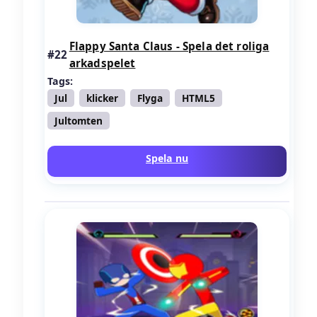
Flappy Santa Claus - Spela det roliga
#22
arkadspelet
Tags:
Jul
klicker
Flyga
HTML5
Jultomten
Spela nu