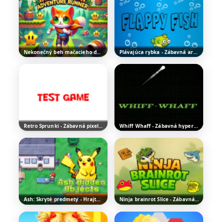
Nekonečný beh mačacieho dobrodruha - Hrajte Zadarmo Online
Plávajúca rybka - Zábavná arkádová hra
Retro Sprunki - Zábavná pixelová adventúra
Whiff Whaff - Zábavná hyperpríležitostná hra
Ash: Skryté predmety - Hrajte zábavnú logickú hru
Ninja brainrot Slice - Zábavná arkádová hra