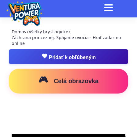
Domov
›
Všetky hry
›
Logické
›
Záchrana princeznej: Spájanie ovocia - Hrať zadarmo
online
Pridať k obľúbeným
🎮
Celá obrazovka