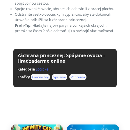
spojiť voľnou cestou.
Spojte rovnaké ovocie, aby ste ich odstránili z hracej plochy.
Odstráňte všetko ovocie, kým vyprší čas, aby ste dokončili
úroveň a priblížili sa k záchrane princeznej.
Profi-Tip:
Hľadajte najprv páry na vonkajších okrajoch,
pretože sa často ľahšie odstraňujú a otvárajú viac možností.
Záchrana princeznej: Spájanie ovocia -
Hrať zadarmo online
Kategória
Logické
Značky
Ovocné hry
Spájanie
Princezná