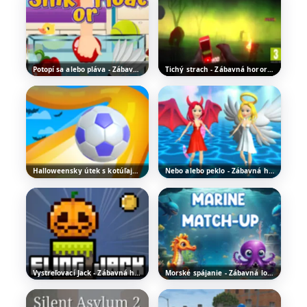
Potopí sa alebo pláva - Zábavná hyperpríležitostná hra
Tichý strach - Zábavná hororová hra o prežitie
Halloweensky útek s kotúľajúcou sa loptou - Hrajte zadarmo online
Nebo alebo peklo - Zábavná hypercasual hra
Vystreľovací Jack - Zábavná halloweenska hra
Morské spájanie - Zábavná logická hra