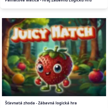
Pamäťová Matica - Hraj Zábavnú Logickú Hru
Šťavnatá zhoda - Zábavná logická hra