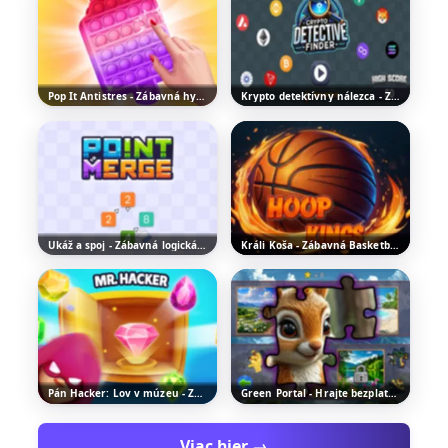
Pop It Antistres - Zábavná hypercasual hra
Krypto detektívny nálezca - Zábavná klikacia hra
Ukáž a spoj - Zábavná logická hra
Králi Koša - Zábavná Basketbalová Logická Hra
Pán Hacker: Lov v múzeu - Zábavná logická hra
Green Portal - Hrajte bezplatné online skladačky
Viac hier →