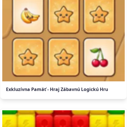
Exkluzívna Pamäť - Hraj Zábavnú Logickú Hru