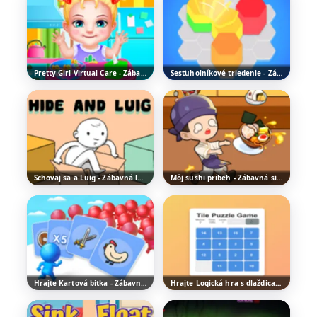
Pretty Girl Virtual Care - Zábavná hra na premenu
Šesťuholníkové triedenie - Zábavná logická hra
Schovaj sa a Luig - Zábavná logická hra
Môj sushi príbeh - Zábavná simulačná hra s reštauráciou
Hrajte Kartová bitka - Zábavná Strategická Hra
Hrajte Logická hra s dlaždicami - Klasická logická hra