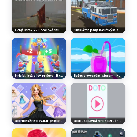
Tichý ústav 2 - Hororová strieľačka
Simulátor jazdy hasičským autom - Zábavná jazdná hra
Strieľaj, bež a lov príšery - Hrajte zadarmo online
Bežec s ovocným džúsom - Hrajte zábavnú 3D hru
Dobrodružstvo avatar princeznej - Fantasy obliekacia hra
Doto - Zábavná hra na zručnosť