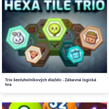
Trio šesťuholníkových dlaždíc - Zábavná logická
hra