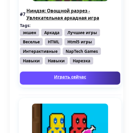
Ниндзя: Овощной разрез -
#7
Увлекательная аркадная игра
Tags:
экшен
Аркада
Лучшие игры
Веселье
HTML
Html5 игры
Интерактивные
NapTech Games
Навыки
Навыки
Нарезка
Играть сейчас