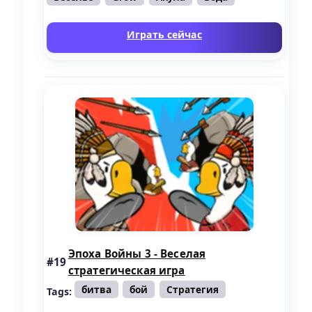
Играть сейчас
Эпоха Войны 3 - Веселая
#19
стратегическая игра
битва
бой
Стратегия
Tags: