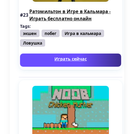
Ратомильтон в Игре в Кальмара -
#23
Играть бесплатно онлайн
Tags:
экшен
побег
Игра в кальмара
Ловушка
Играть сейчас