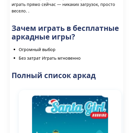
играть прямо сейчас — никаких загрузок, просто
весело. .
Зачем играть в бесплатные
аркадные игры?
Огромный выбор
Без затрат Играть мгновенно
Полный список аркад