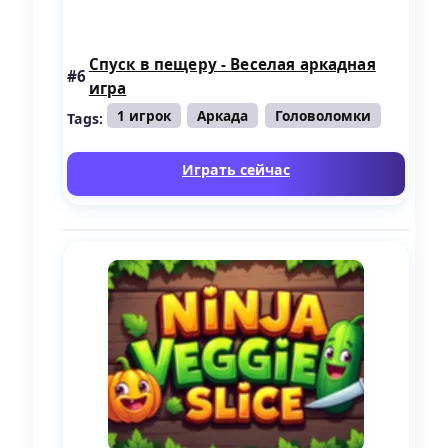
Спуск в пещеру - Веселая аркадная
#6
игра
1 игрок
Аркада
Головоломки
Tags:
Играть сейчас