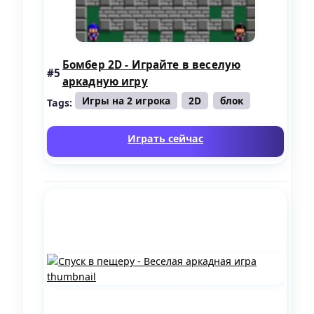
Бомбер 2D - Играйте в веселую
#5
аркадную игру
Игры на 2 игрока
2D
блок
Tags:
Играть сейчас