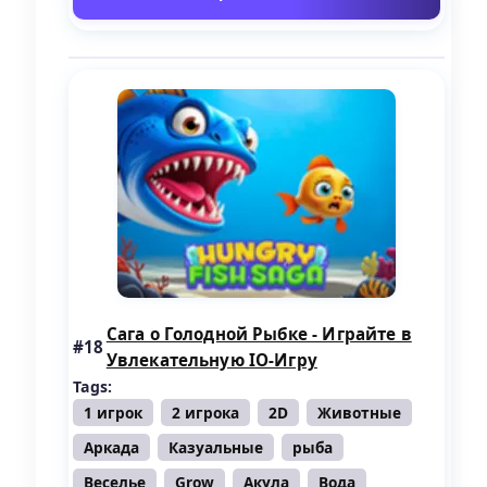
Сага о Голодной Рыбке - Играйте в
#18
Увлекательную IO-Игру
Tags:
1 игрок
2 игрока
2D
Животные
Аркада
Казуальные
рыба
Веселье
Grow
Акула
Вода