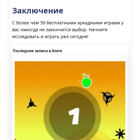
Заключение
С более чем 50 бесплатными аркадными играми у
вас никогда не закончится выбор. Начните
исследовать и играть уже сегодня!
Последние записи в блоге