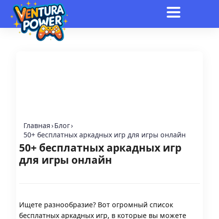
Главная
›
Блог
›
50+ бесплатных аркадных игр для игры онлайн
50+ бесплатных аркадных игр
для игры онлайн
Ищете разнообразие? Вот огромный список
бесплатных аркадных игр, в которые вы можете