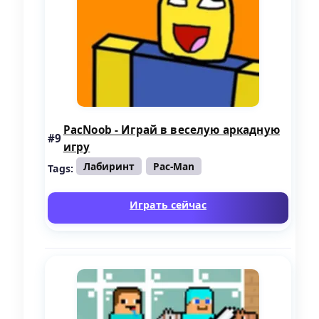
PacNoob - Играй в веселую аркадную
#9
игру
Лабиринт
Pac-Man
Tags:
Играть сейчас