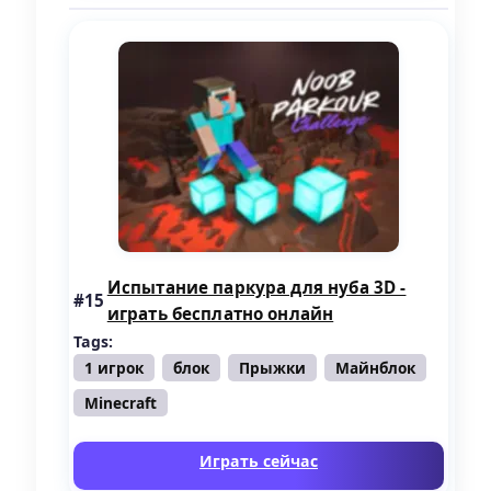
Испытание паркура для нуба 3D -
#15
играть бесплатно онлайн
Tags:
1 игрок
блок
Прыжки
Майнблок
Minecraft
Играть сейчас