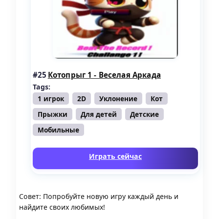
#25
Котопрыг 1 - Веселая Аркада
Tags:
1 игрок
2D
Уклонение
Кот
Прыжки
Для детей
Детские
Мобильные
Играть сейчас
Совет: Попробуйте новую игру каждый день и
найдите своих любимых!