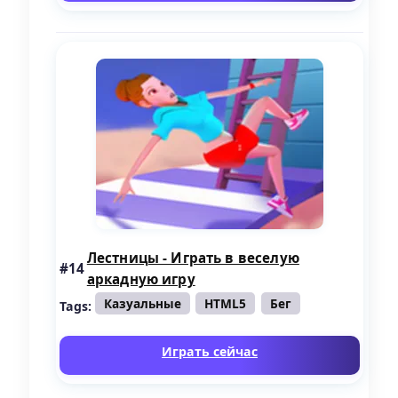
Лестницы - Играть в веселую
#14
аркадную игру
Казуальные
HTML5
Бег
Tags:
Играть сейчас