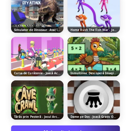
Simulator de Dinozaur: Atac în Oraș - Jocul de Acțiune Distractiv
Home Rush The Fish War - Joacă Gratis Online
Cursa de Curățenie - Joacă Acest Joc Distractiv de Curse
Înmulțirea: Descoperă Imaginea cu Păsări - Joacă Gratis
Târâș prin Peșteră - Jocul Arcade Distractiv
Dame pe Dos - Joacă Gratis Online