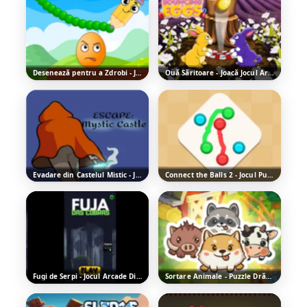
Desenează pentru a Zdrobi - Jocul Puzzle Distractiv
Ouă Săritoare - Joacă Jocul Arcade Distractiv
Evadare din Castelul Mistic - Joacă Gratis Online
Connect the Balls 2 - Jocul Puzzle Distractiv
Fugi de Șerpi - Jocul Arcade Distractiv
Sortare Animale - Puzzle Drăguț Distractiv