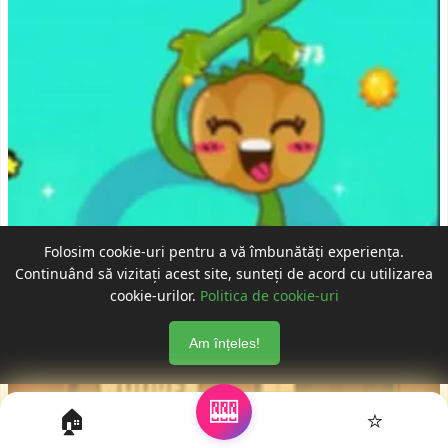
Folosim cookie-uri pentru a vă îmbunătăți experiența.
Continuând să vizitați acest site, sunteți de acord cu utilizarea
Idle Garden - Jocul Arcade Distractiv
cookie-urilor.
Politica de cookie-uri
Am înțeles!
🎰
🏠
⭐