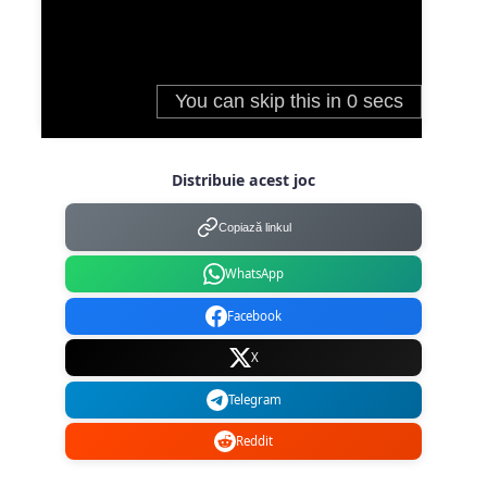
Distribuie acest joc
Copiază linkul
WhatsApp
Facebook
X
Telegram
Reddit