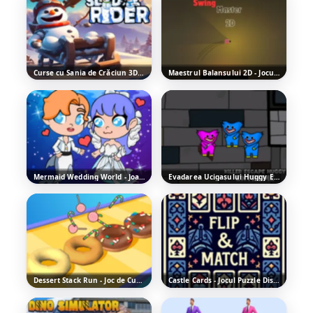
Curse cu Sania de Crăciun 3D - Joacă Gratis Online
Maestrul Balansului 2D - Jocul Arcade Distractiv
Mermaid Wedding World - Joacă Gratis Online
Evadarea Ucigașului Huggy Extrem - Joacă Jocul Distractiv
Dessert Stack Run - Joc de Curse Amuzant Online
Castle Cards - Jocul Puzzle Distractiv