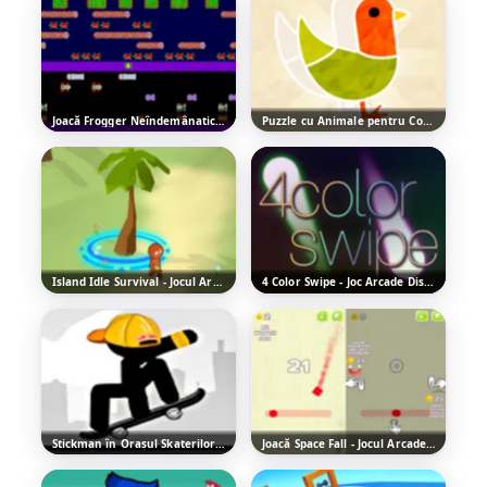
Joacă Frogger Neîndemânatic 2D - Joc Arcade Distractiv
Puzzle cu Animale pentru Copii - Jocul Jigsaw Distractiv
Island Idle Survival - Jocul Arcade Distractiv
4 Color Swipe - Joc Arcade Distractiv
Stickman în Orașul Skaterilor - Joc Arcade Distractiv
Joacă Space Fall - Jocul Arcade Distractiv