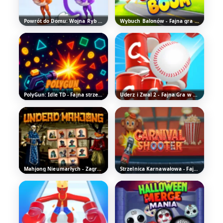
Powrót do Domu: Wojna Ryb - Zagraj za darmo online
Wybuch Balonów - Fajna gra hypercasual
PolyGun: Idle TD - Fajna strzelanka
Uderz i Zwal 2 - Fajna Gra w Rzucanie
Mahjong Nieumarłych - Zagraj w zabawną grę logiczną
Strzelnica Karnawałowa - Fajna strzelanka