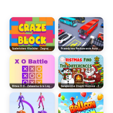
Szaleństwo Klocków - Zagraj w Fajną Grę Logiczną
Prawdziwe Parkowanie Autobusu: Odbiór i Dowóz - Graj za Darmo Online
Bitwa X O - Zabawna Gra Logiczna
Świąteczne Znajdź Różnice - Zagraj za darmo online