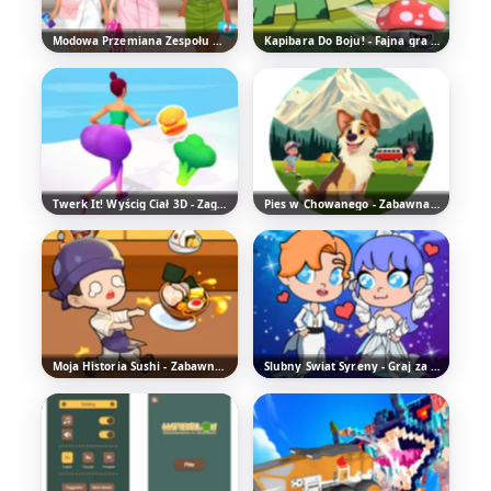
Modowa Przemiana Zespołu Dziewczyn z College'u - Zabawna gra dla dziewczyn
Kapibara Do Boju! - Fajna gra zręcznościowa
Twerk It! Wyścig Ciał 3D - Zagraj w Fajną Grę Biegową
Pies w Chowanego - Zabawna Gra Przygodowa
Moja Historia Sushi - Zabawna Gra Symulacyjna Restauracji
Ślubny Świat Syreny - Graj za Darmo Online