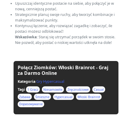
Upuszczaj identyczne postacie na siebie, aby połączyć je w
nową, cenniejszą postać.
Strategicznie planuj swoje ruchy, aby tworzyć kombinacje i
maksymalizować punkty.
Kontynuuj łączenie, aby rozwiązać zagadkę i zobaczyć, ile
postaci możesz odblokować!
Wskazówka:
Staraj się utrzymać porządek w swoim stosie.
Nie pozwól, aby postać o niskiej wartości utknęła na dole!
Połącz Ziomków: Włoski Brainrot - Graj
za Darmo Online
Kategoria
Gry Hypercasual
Tagi
1 Gracz
Niesamowite
Zręcznościowe
Casual
Zabawa
Śmieszne
Hypercasual
Włoski Brainrot
Dopasowywanie