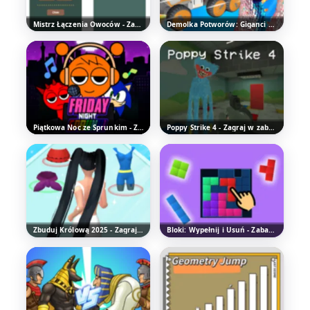
Mistrz Łączenia Owoców - Zabawna gra logiczna
Demolka Potworów: Giganci 3D - Zabawna Gra Akcji
Piątkowa Noc ze Sprunkim - Zabawna Gra Rytmiczna
Poppy Strike 4 - Zagraj w zabawną grę strzelankę
Zbuduj Królową 2025 - Zagraj w fajną grę hypercasual
Bloki: Wypełnij i Usuń - Zabawna Gra Logiczna