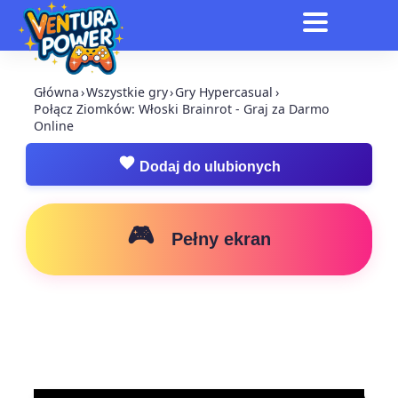
Główna
›
Wszystkie gry
›
Gry Hypercasual
›
Połącz Ziomków: Włoski Brainrot - Graj za Darmo
Online
Dodaj do ulubionych
🎮
Pełny ekran