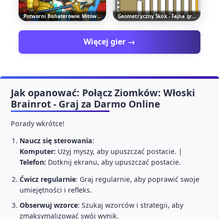
Potworni Bohaterowie Mitów - Zagraj w Fajna Grę Zręcznościową
Geometryczny Skok - Fajna gra typu clicker
Więcej gier →
Jak opanować: Połącz Ziomków: Włoski
Brainrot - Graj za Darmo Online
Porady wkrótce!
Naucz się sterowania
:
Komputer:
Użyj myszy, aby upuszczać postacie. |
Telefon:
Dotknij ekranu, aby upuszczać postacie.
Ćwicz regularnie
: Graj regularnie, aby poprawić swoje
umiejętności i refleks.
Obserwuj wzorce
: Szukaj wzorców i strategii, aby
zmaksymalizować swój wynik.