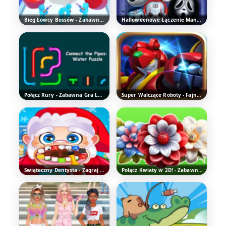
Bieg Łowcy Bossów - Zabawna Gra Zręcznościowa
Halloweenowe Łączenie Mania - Fajna Gra Logiczna
Połącz Rury - Zabawna Gra Logiczna
Super Walczące Roboty - Fajna Gra Obronna
Świąteczny Dentysta - Zagraj za Darmo Online
Połącz Kwiaty w 2D! - Zabawna Gra Logiczna