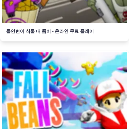
돌연변이 식물 대 좀비 - 온라인 무료 플레이