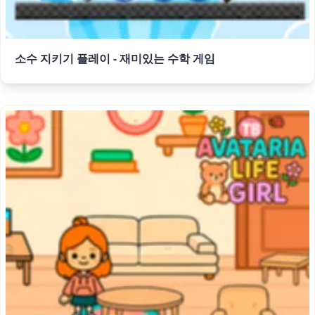
소수 지키기 플레이 - 재미있는 수학 게임