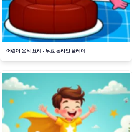
어린이 음식 요리 - 무료 온라인 플레이