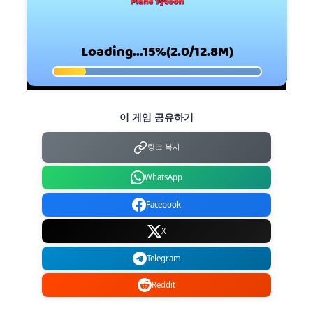
이 게임 공유하기
링크 복사
WhatsApp
Facebook
X
Telegram
Reddit