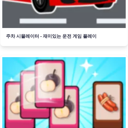
주차 시뮬레이터 - 재미있는 운전 게임 플레이