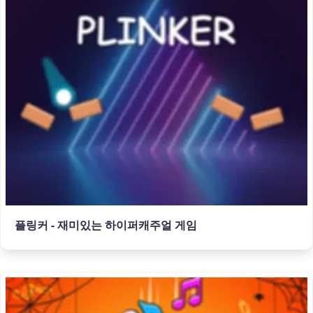
플링커 - 재미있는 하이퍼캐주얼 게임