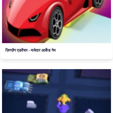
ज़िगज़ैग एडवेंचर - मजेदार आर्केड गेम