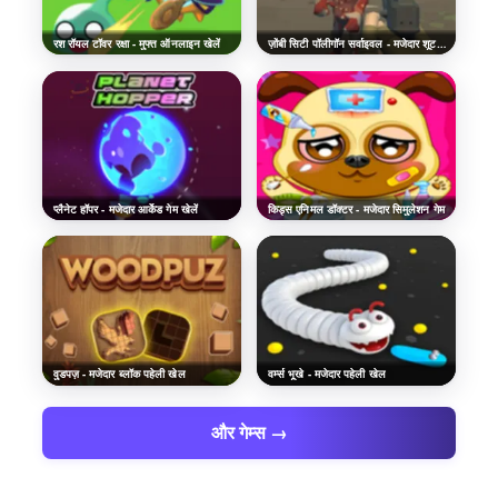
रश रॉयल टॉवर रक्षा - मुफ्त ऑनलाइन खेलें
ज़ोंबी सिटी पॉलीगॉन सर्वाइवल - मजेदार शूटर गेम खेलें
प्लैनेट हॉपर - मजेदार आर्केड गेम खेलें
किड्स एनिमल डॉक्टर - मजेदार सिमुलेशन गेम
वुडपज़ - मजेदार ब्लॉक पहेली खेल
वर्म्स भूखे - मजेदार पहेली खेल
और गेम्स →