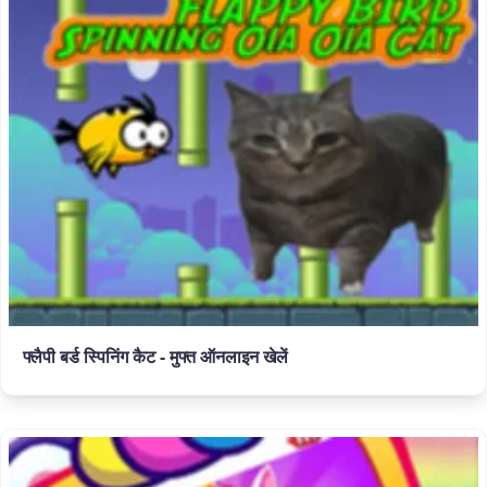
फ्लैपी बर्ड स्पिनिंग कैट - मुफ्त ऑनलाइन खेलें