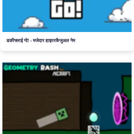
डकीफ्लाई गो! - मजेदार हाइपरकैजुअल गेम