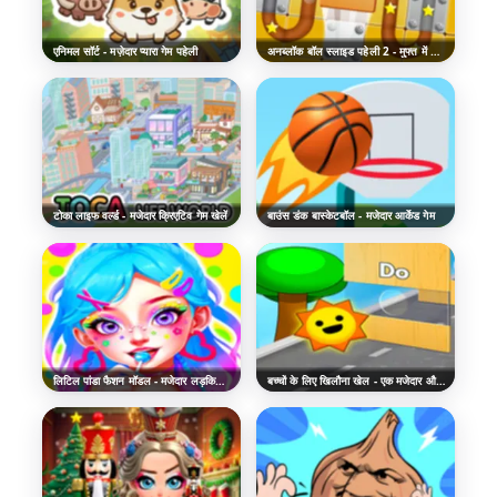
एनिमल सॉर्ट - मज़ेदार प्यारा गेम पहेली
अनब्लॉक बॉल स्लाइड पहेली 2 - मुफ्त में ऑनलाइन खेलें
टोका लाइफ वर्ल्ड - मजेदार क्रिएटिव गेम खेलें
बाउंस डंक बास्केटबॉल - मजेदार आर्केड गेम
लिटिल पांडा फैशन मॉडल - मजेदार लड़कियों का गेम
बच्चों के लिए खिलौना खेल - एक मजेदार और आरामदायक संग्रह