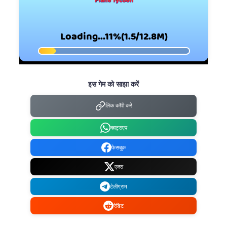
इस गेम को साझा करें
लिंक कॉपी करें
व्हाट्सएप
फेसबुक
एक्स
टेलीग्राम
रेडिट