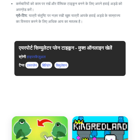
कर्मचारियों को काम पर रखें और वैश्विक टाइकून बनने के लिए अपने हवाई अड्डे को
अपग्रेड करें।
प्रो-टिप:
यात्री संतुष्टि पर नज़र रखें! खुश यात्री आपके हवाई अड्डे के साम्राज्य
का विस्तार करने के लिए अधिक आय का मतलब है।
एयरपोर्ट सिम्युलेटर प्लेन टाइकून - मुफ्त ऑनलाइन खेलें
श्रेणी
हाइपरकैज़ुअल
टैग्स
एयरप्लेन
बिल्डिंग
सिमुलेशन