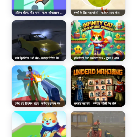
फॉलिंग बॉल्स: सैंड पाथ - मुफ़्त ऑनलाइन खेलें
बच्चों के लिए पशु पहेली - मजेदार आरा खेल
स्नो ड्रिफ्टिंग 3डी चैंप - मजेदार रेसिंग गेम
इन्फिनिटी कैट एडवेंचर रनर - मुफ्त में ऑनलाइन खेलें
एजेंट हंट हिटमैन शूटर - मजेदार एक्शन गेम
अनडेड महजोंग - मजेदार पहेली गेम खेलें