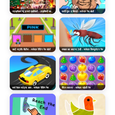
नटक्रैकर न्यू इयर्स एडवेंचर्स - लड़कियों का ड्रेस अप गेम
फनी पुल द बियर्ड - मजेदार गेम खेलें
कार्ट स्ट्रॉप चैलेंज - मजेदार रेसिंग गेम खेलें
मच्छर का काटना 3डी - मजेदार सिम्युलेटर गेम
मर्ज रेसर स्टंट्स कार - मजेदार रेसिंग गेम
विंटर ब्लास्ट - मजेदार पहेली गेम