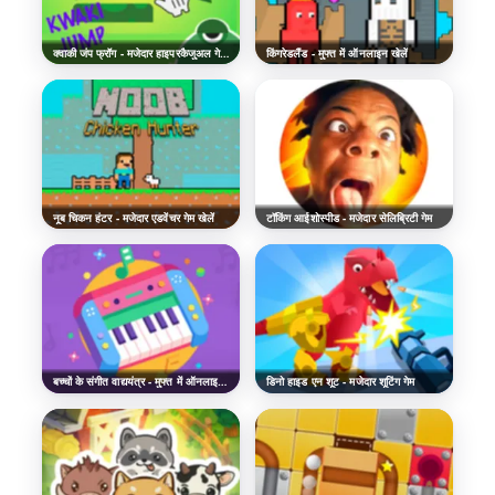
क्वाकी जंप फ्रॉग - मजेदार हाइपरकैजुअल गेम खेलें
किंगरेडलैंड - मुफ्त में ऑनलाइन खेलें
नूब चिकन हंटर - मजेदार एडवेंचर गेम खेलें
टॉकिंग आईशोस्पीड - मजेदार सेलिब्रिटी गेम
बच्चों के संगीत वाद्ययंत्र - मुफ्त में ऑनलाइन खेलें
डिनो हाइड एन शूट - मजेदार शूटिंग गेम