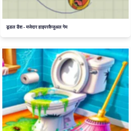
डूडल डैश - मजेदार हाइपरकैजुअल गेम