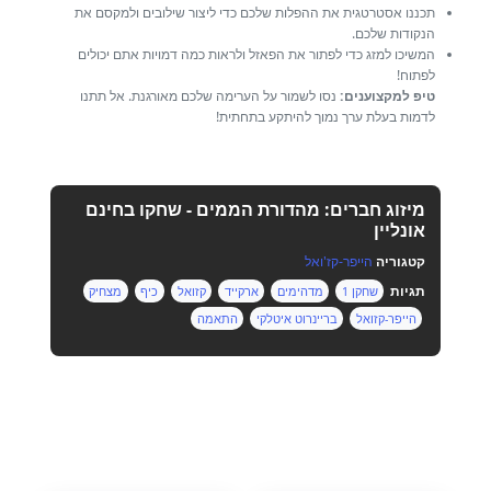
תכננו אסטרטגית את ההפלות שלכם כדי ליצור שילובים ולמקסם את
הנקודות שלכם.
המשיכו למזג כדי לפתור את הפאזל ולראות כמה דמויות אתם יכולים
לפתוח!
טיפ למקצוענים:
נסו לשמור על הערימה שלכם מאורגנת. אל תתנו
לדמות בעלת ערך נמוך להיתקע בתחתית!
מיזוג חברים: מהדורת הממים - שחקו בחינם
אונליין
קטגוריה
הייפר-קז'ואל
תגיות
שחקן 1
מדהימים
ארקייד
קזואל
כיף
מצחיק
הייפר-קזואל
בריינרוט איטלקי
התאמה