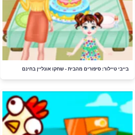
בייבי טיילור: סיפורים מהבית - שחקו אונליין בחינם