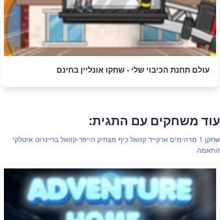
עולם תחנת הכיבוי שלי - שחקו אונליין בחינם
עוד משחקים עם התגית:
שחקן 1
מדהימים
ארקייד
קזואל
כיף
מצחיק
הייפר-קזואל
בריינרוט איטלקי
התאמה