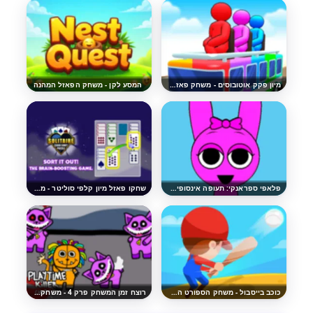
מיון פקק אוטובוסים - משחק פאזל מהנה
המסע לקן - משחק הפאזל המהנה
פלאפי ספראנקי: תעופה אינסופית - שחקו במשחק הארקייד החינמי
שחקו פאזל מיון קלפי סוליטר - משחק מוח מהנה
כוכב בייסבול - משחק הספורט המהנה
רוצח זמן המשחק פרק 4 - משחק האימה המהנה