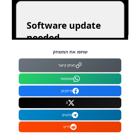
שתפו את המשחק
העתק קישור
וואטסאפ
פייסבוק
X
טלגרם
רדיט