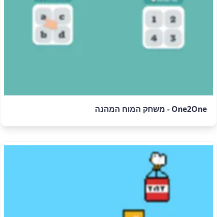
One2One - משחק המוח המהנה