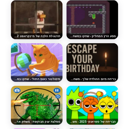
מסע הרץ המחליק - שחקו במשחק ההרפתקאות החינמי
תרנגולת הלבה של מיינקראפט 2 - שחקו במשחק ההרפתקאות החינמי
בריחה מיום ההולדת שלך - משחק בריחת האימה המהנה
סימולטור כאוס חתולי - שחקו במשחק התלת-ממד המהנה
הבריחה של ספראנקי 2025 - משחק פאזל אימה
מפלצת ענק מבוקשת - משחק ארקייד מהנה