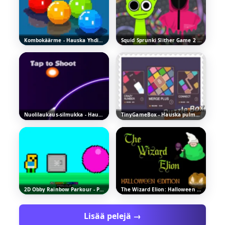
Kombokäärme - Hauska Yhdistelmäpeli
Squid Sprunki Slither Game 2 - Pelaa ilmaista IO-peliä
Nuolilaukaus-silmukka - Hauska Pulmapeli
TinyGameBox - Hauska pulmapeli
2D Obby Rainbow Parkour - Pelaa ilmaista Arcade-peliä
The Wizard Elion: Halloween Edition - Pelaa ilmaiseksi
Lisää pelejä →