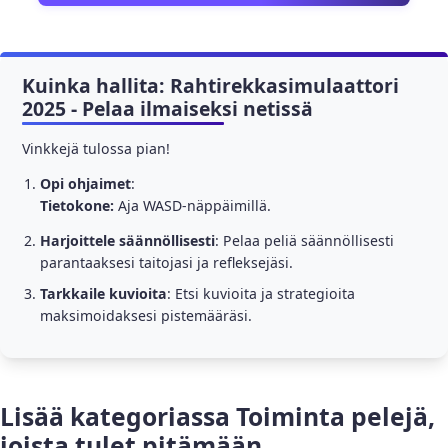
Kuinka hallita: Rahtirekkasimulaattori
2025 - Pelaa ilmaiseksi netissä
Vinkkejä tulossa pian!
Opi ohjaimet
:
Tietokone:
Aja WASD-näppäimillä.
Harjoittele säännöllisesti
: Pelaa peliä säännöllisesti
parantaaksesi taitojasi ja refleksejäsi.
Tarkkaile kuvioita
: Etsi kuvioita ja strategioita
maksimoidaksesi pistemääräsi.
Lisää kategoriassa Toiminta pelejä,
joista tulet pitämään