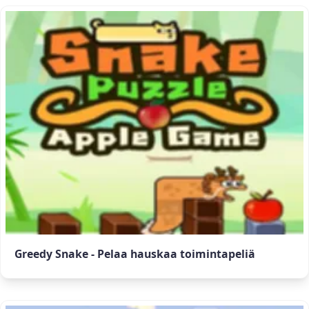
Greedy Snake - Pelaa hauskaa toimintapeliä