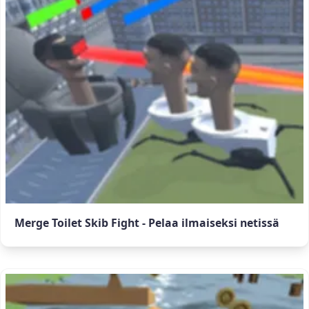
Merge Toilet Skib Fight - Pelaa ilmaiseksi netissä