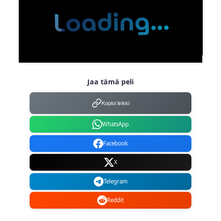
Jaa tämä peli
Kopioi linkki
WhatsApp
Facebook
X
Telegram
Reddit