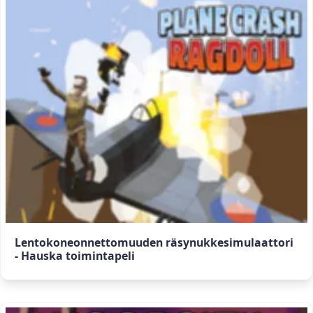
Lentokoneonnettomuuden räsynukkesimulaattori
- Hauska toimintapeli