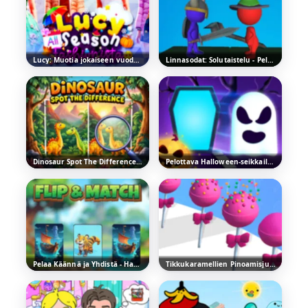
Lucy: Muotia jokaiseen vuodenaikaan - Hauska pukeutumispeli
Linnasodat: Solutaistelu - Pelaa Ilmaiseksi Netissä
Dinosaur Spot The Difference - Pelaa ilmaiseksi netissä
Pelottava Halloween-seikkailu - Pelaa ilmaiseksi netissä
Pelaa Käännä ja Yhdistä - Hauska pulmapeli
Tikkukaramellien Pinoamisjuoksu - Pelaa Hauskaa Ajopeliä