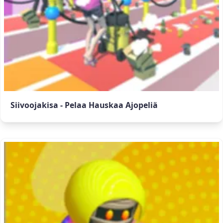
Siivoojakisa - Pelaa Hauskaa Ajopeliä