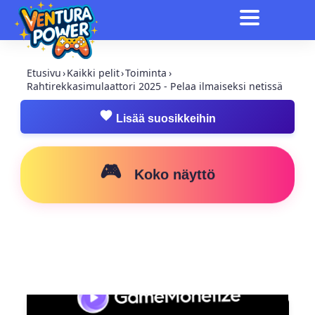
Etusivu
›
Kaikki pelit
›
Toiminta
›
Rahtirekkasimulaattori 2025 - Pelaa ilmaiseksi netissä
Lisää suosikkeihin
🎮
Koko näyttö