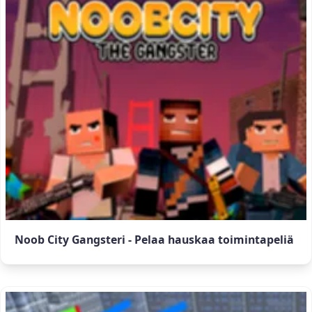
Noob City Gangsteri - Pelaa hauskaa toimintapeliä