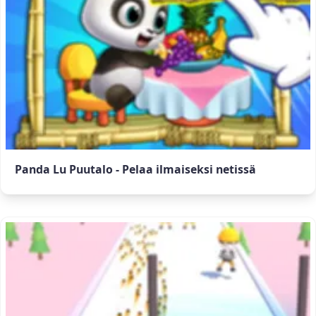
Panda Lu Puutalo - Pelaa ilmaiseksi netissä