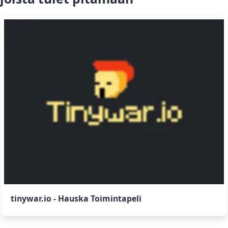
tinywar.io - Hauska Toimintapeli