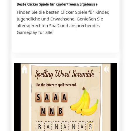
Beste Clicker Spiele für Kinder/Teens/Ergebnisse
Finden Sie die besten Clicker Spiele für Kinder,
Jugendliche und Erwachsene. Genießen Sie
altersgerechten Spaß und ansprechendes
Gameplay für alle!