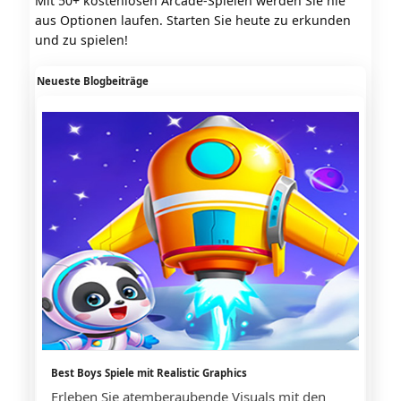
Mit 50+ kostenlosen Arcade-Spielen werden Sie nie
aus Optionen laufen. Starten Sie heute zu erkunden
und zu spielen!
Neueste Blogbeiträge
Best Boys Spiele mit Realistic Graphics
Erleben Sie atemberaubende Visuals mit den