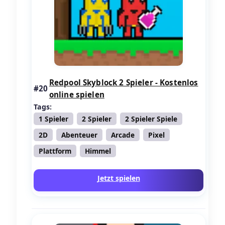
Redpool Skyblock 2 Spieler - Kostenlos
#20
online spielen
Tags:
1 Spieler
2 Spieler
2 Spieler Spiele
2D
Abenteuer
Arcade
Pixel
Plattform
Himmel
Jetzt spielen