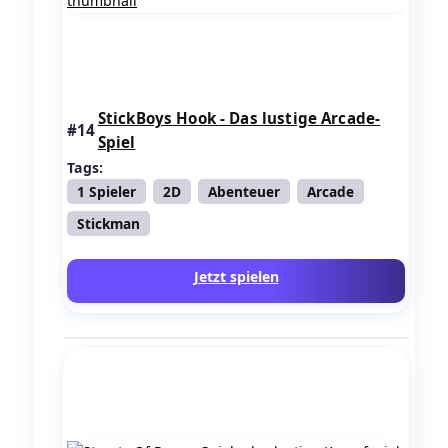
StickBoys Hook - Das lustige Arcade-
#14
Spiel
Tags:
1 Spieler
2D
Abenteuer
Arcade
Stickman
Jetzt spielen