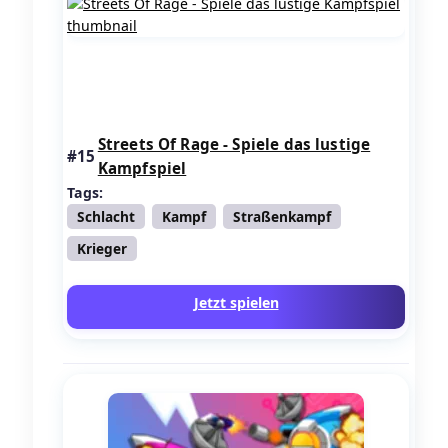
Streets Of Rage - Spiele das lustige
#15
Kampfspiel
Tags:
Schlacht
Kampf
Straßenkampf
Krieger
Jetzt spielen