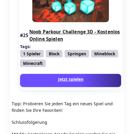
Noob Parkour Challenge 3D - Kostenlos
#25
Online Spielen
Tags:
1 Spieler
Block
Springen
Mineblock
Minecraft
Jetzt spielen
Tipp: Probieren Sie jeden Tag ein neues Spiel und
finden Sie Ihre Favoriten!
Schlussfolgerung