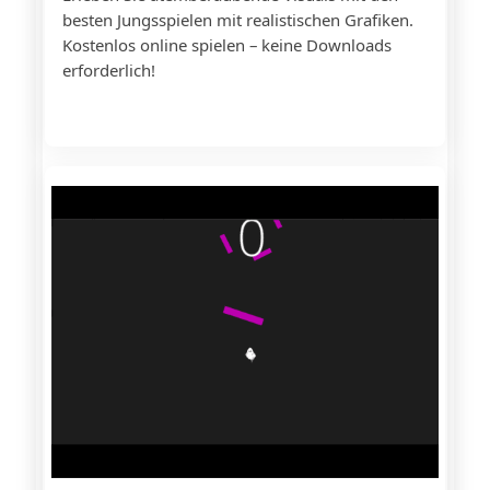
besten Jungsspielen mit realistischen Grafiken.
Kostenlos online spielen – keine Downloads
erforderlich!