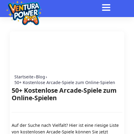
Startseite
›
Blog
›
50+ Kostenlose Arcade-Spiele zum Online-Spielen
50+ Kostenlose Arcade-Spiele zum
Online-Spielen
Auf der Suche nach Vielfalt? Hier ist eine riesige Liste
von kostenlosen Arcade-Spiele können Sie jetzt