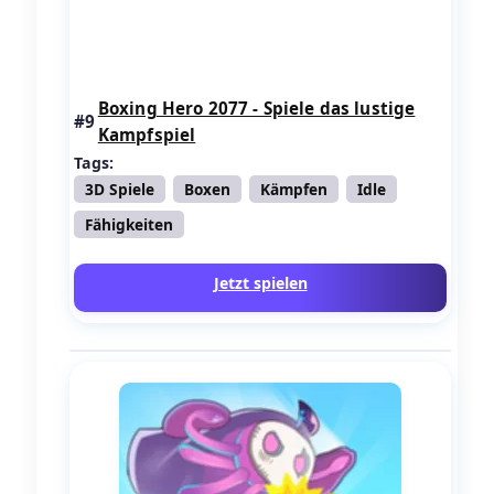
Boxing Hero 2077 - Spiele das lustige
#9
Kampfspiel
Tags:
3D Spiele
Boxen
Kämpfen
Idle
Fähigkeiten
Jetzt spielen