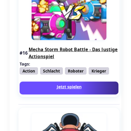
Mecha Storm Robot Battle - Das lustige
#16
Actionspiel
Tags:
Action
Schlacht
Roboter
Krieger
Jetzt spielen