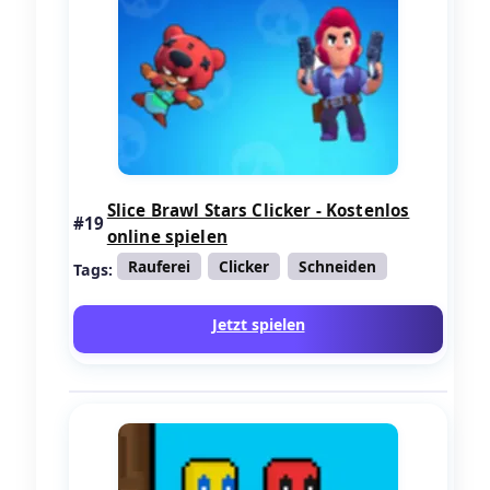
Slice Brawl Stars Clicker - Kostenlos
#19
online spielen
Rauferei
Clicker
Schneiden
Tags:
Jetzt spielen